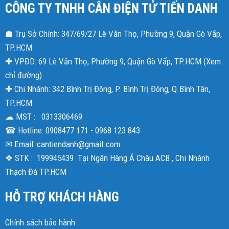
CÔNG TY TNHH CÂN ĐIỆN TỬ TIẾN DANH
☗ Trụ Sở Chính: 347/69/27 Lê Văn Thọ, Phường 9, Quận Gò Vấp,
TP.HCM
✚ VPĐD: 69 Lê Văn Thọ, Phường 9, Quận Gò Vấp, TP.HCM (
Xem
chỉ đường
)
✚ Chi Nhánh: 342 Bình Trị Đông, P. Bình Trị Đông, Q.Bình Tân,
TP.HCM
☁ MST : 0313306469
☎ Hotline: 0908477 171 - 0968 123 843
✉ Email: cantiendanh@gmail.com
❖ STK : 199945439 Tại Ngân Hàng Á Châu ACB , Chi Nhánh
Thạch Đà TP.HCM
HỖ TRỢ KHÁCH HÀNG
Chính sách bảo hành