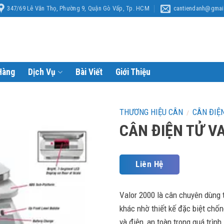
347/69 Lê Văn Thọ, Phường 9, Quận Gò Vấp, Tp. HCM
cantiendanh@gmai
Hàng
Dịch Vụ
Bài Viết
Giới Thiệu
THƯƠNG HIỆU CÂN
CÂN ĐIỆ
/
CÂN ĐIỆN TỬ V
Liên Hệ
Valor 2000 là cân chuyên dùng 
khác nhờ thiết kế đặc biệt chố
và điện, an toàn trong quá trình