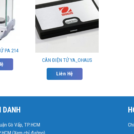
Ử PA 214
CÂN ĐIỆN TỬ YA_OHAUS
Hệ
Liên Hệ
N DANH
H
Quận Gò Vấp, TP.HCM
Ch
P.HCM (
Xem chỉ đường
)