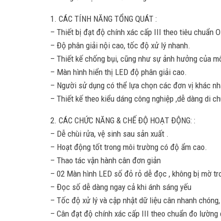
1. CÁC TÍNH NĂNG TỔNG QUÁT :
– Thiết bị đạt độ chính xác cấp III theo tiêu chuẩn 
– Độ phân giải nội cao, tốc độ xử lý nhanh.
– Thiết kế chống bụi, cũng như sự ảnh hưởng của mô
– Màn hình hiển thị LED độ phân giải cao.
– Người sử dụng có thể lựa chọn các đơn vị khác nha
– Thiết kế theo kiểu dáng công nghiệp ,dễ dàng di c
2. CÁC CHỨC NĂNG & CHẾ ĐỘ HOẠT ĐỘNG: :
– Dễ chùi rửa, vệ sinh sau sản xuất .
– Hoạt động tốt trong môi trường có độ ẩm cao.
– Thao tác vận hành cân đơn giản
– 02 Màn hình LED số đỏ rỏ dễ đọc , không bị mờ tr
– Đọc số dễ dàng ngay cả khi ánh sáng yếu
– Tốc độ xử lý và cập nhật dữ liệu cân nhanh chóng,
– Cân đạt độ chính xác cấp III theo chuẩn đo lường