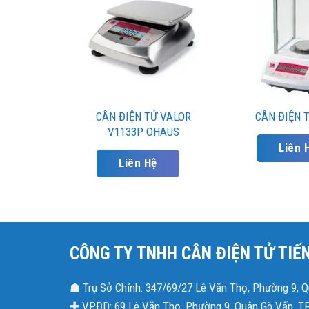
CÂN ĐIỆN TỬ VALOR
CÂN ĐIỆN T
V1133P OHAUS
Liên 
Liên Hệ
CÔNG TY TNHH CÂN ĐIỆN TỬ TIẾ
☗ Trụ Sở Chính: 347/69/27 Lê Văn Thọ, Phường 9, 
✚ VPĐD: 69 Lê Văn Thọ, Phường 9, Quận Gò Vấp, T