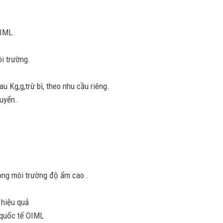
OIML.
i trường.
u Kg,g,trừ bì, theo nhu cầu riêng.
huyển.
ong môi trường độ ẩm cao .
 hiệu quả
 quốc tế OIML