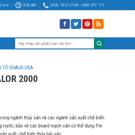
l.com
8:00 AM
(028). 39.21.29.89 - 0908. 477. 171
Tìm
kiếm:
N TỬ OHAUS USA
ALOR 2000
trong ngành thủy sản và các ngành sản xuất chế biến
ng nước, bảo vệ các board mạch cân có thể dùng Pin
 sản xuất, chế biến thủy hải sản