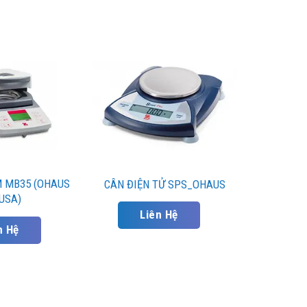
 MB35 (OHAUS
CÂN ĐIỆN TỬ SPS_OHAUS
 USA)
Liên Hệ
n Hệ