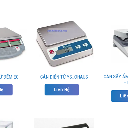
CÂN SẤY ẨM
TỬ ĐẾM EC
CÂN ĐIỆN TỬ YS_OHAUS
–
Hệ
Liên Hệ
Liê