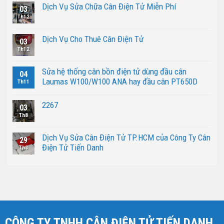
Dịch Vụ Sửa Chữa Cân Điện Tử Miễn Phí
03
Th12
Dịch Vụ Cho Thuê Cân Điện Tử
03
Th12
Sửa hệ thống cân bồn điện tử dùng đầu cân
04
Laumas W100/W100 ANA hay đầu cân PT650D
Th11
2267
03
Th8
Dịch Vụ Sửa Cân Điện Tử TP.HCM của Công Ty Cân
29
Điện Tử Tiến Danh
Th3
CÔNG TY TNHH CÂN ĐIỆN TỬ TIẾN DANH