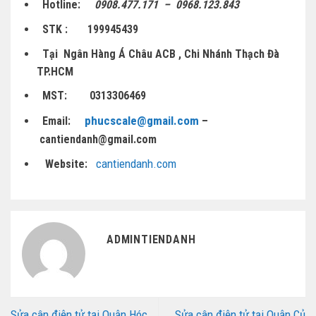
Hotline:
0908.
477.171 – 0968.123.843
STK : 199945439
Tại Ngân Hàng Á Châu ACB , Chi Nhánh Thạch Đà
TP.HCM
MST: 0313306469
phucscale@gmail.com
Email:
–
cantiendanh@gmail.com
cantiendanh.com
Website:
ADMINTIENDANH
Sửa cân điện tử tại Quận Hóc
Sửa cân điện tử tại Quận Củ