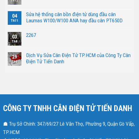
Th12
Sửa hệ thống cân bồn điện tử dùng đầu cân
04
Laumas W100/W100 ANA hay đầu cân PT650D
Th11
2267
03
Th8
Dịch Vụ Sửa Cân Điện Tử TP.HCM của Công Ty Cân
29
Điện Tử Tiến Danh
Th3
CÔNG TY TNHH CÂN ĐIỆN TỬ TIẾN DANH
☗ Trụ Sở Chính: 347/69/27 Lê Văn Thọ, Phường 9, Quận Gò Vấp,
TP.HCM