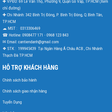
✚ VPĐD: 69 Lê Văn Thọ, Phường 9, Quận Gò Vấp, TP.HCM (
Xem
chỉ đường
)
✚ Chi Nhánh: 342 Bình Trị Đông, P. Bình Trị Đông, Q.Bình Tân,
TP.HCM
☁ MST : 0313306469
☎ Hotline: 0908477 171 - 0968 123 843
✉ Email: cantiendanh@gmail.com
❖ STK : 199945439 Tại Ngân Hàng Á Châu ACB , Chi Nhánh
Thạch Đà TP.HCM
HỖ TRỢ KHÁCH HÀNG
Chính sách bảo hành
Chính sách giao nhận hàng
Tuyển Dụng