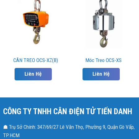
CÂN TREO OCS-XZ(B)
Móc Treo OCS-XS
Liên Hệ
Liên Hệ
CÔNG TY TNHH CÂN ĐIỆN TỬ TIẾN DANH
☗ Trụ Sở Chính: 347/69/27 Lê Văn Thọ, Phường 9, Quận Gò Vấp,
TP.HCM