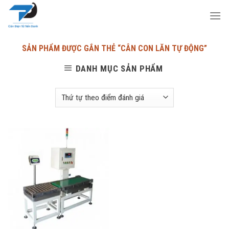
Skip
to
content
SẢN PHẨM ĐƯỢC GẮN THẺ “CÂN CON LĂN TỰ ĐỘNG”
DANH MỤC SẢN PHẨM