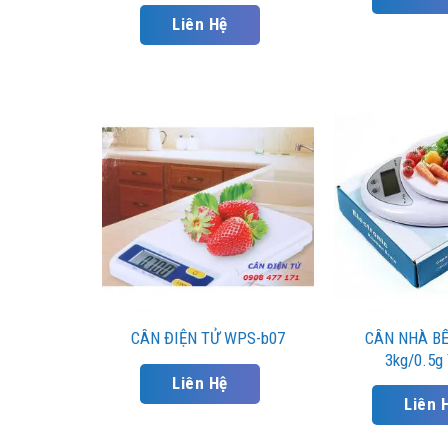
Liên Hệ
CÂN NHÀ B
CÂN ĐIỆN TỬ WPS-b07
3kg/0.5g
Liên Hệ
Liên 