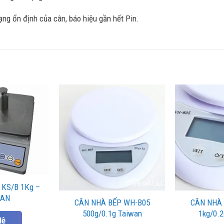
ạng ổn định của cân, báo hiệu gần hết Pin.
KS/B 1Kg –
WAN
CÂN NHÀ BẾP WH-B05
CÂN NHÀ 
500g/0.1g Taiwan
1kg/0.2
Hệ