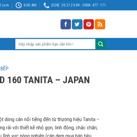
l.com
8:00 AM
(028). 39.21.29.89 - 0908. 477. 171
Tìm
kiếm:
 BẾP
D 160 TANITA – JAPAN
t dòng cân nổi tiếng đến từ thương hiệu Tanita –
g rãi với thiết kế nhỏ gọn, linh động, chắc chắn;
i lĩnh vực nông nghiệp (cân dem mua bán tiêu,