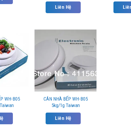
Liên Hệ
Liê
ẾP WH-B05
CÂN NHÀ BẾP WH-B05
 Taiwan
5kg/1g Taiwan
Hệ
Liên Hệ