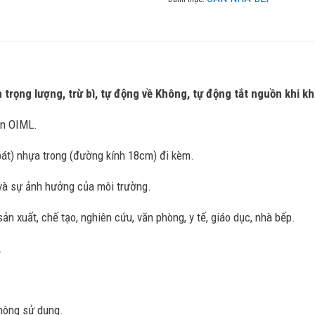
 trọng lượng, trừ bì, tự động về Không, tự động tắt nguồn khi k
ẩn OIML.
át) nhựa trong (đường kính 18cm) đi kèm.
 và sự ảnh hưởng của môi trường.
xuất, chế tạo, nghiên cứu, văn phòng, y tế, giáo dục, nhà bếp.
.
không sử dụng.