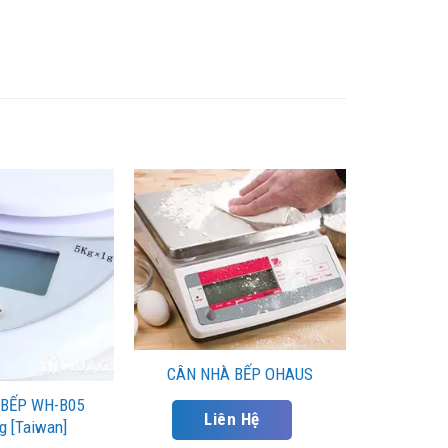
CÂN NHÀ BẾP OHAUS
BẾP WH-B05
Liên Hệ
g [Taiwan]