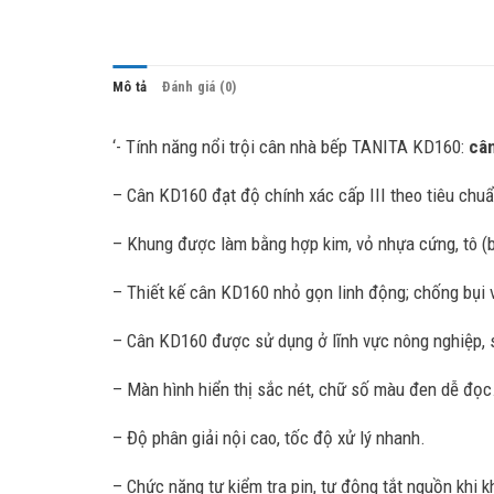
Mô tả
Đánh giá (0)
‘- Tính năng nổi trội cân nhà bếp TANITA KD160:
cân
– Cân KD160 đạt độ chính xác cấp III theo tiêu chu
– Khung được làm bằng hợp kim, vỏ nhựa cứng, tô (b
– Thiết kế cân KD160 nhỏ gọn linh động; chống bụi
– Cân KD160 được sử dụng ở lĩnh vực nông nghiệp, sản 
– Màn hình hiển thị sắc nét, chữ số màu đen dễ đọc
– Độ phân giải nội cao, tốc độ xử lý nhanh.
– Chức năng tự kiểm tra pin, tự động tắt nguồn khi 