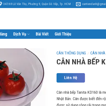
347/69 Lê Văn Thọ, Phường 9, Quận Gò Vấp, Tp. HCM
cantiendanh@gmai
Hàng
Dịch Vụ
Bài Viết
Giới Thiệu
CÂN THÔNG DỤNG
CÂN NHÀ
/
CÂN NHÀ BẾP K
Liên Hệ
Cân nhà bếp Tanita KD160 là mộ
Nhật Bản. Cân được biết đến rộn
được sử dụng rộng rãi trong mọ