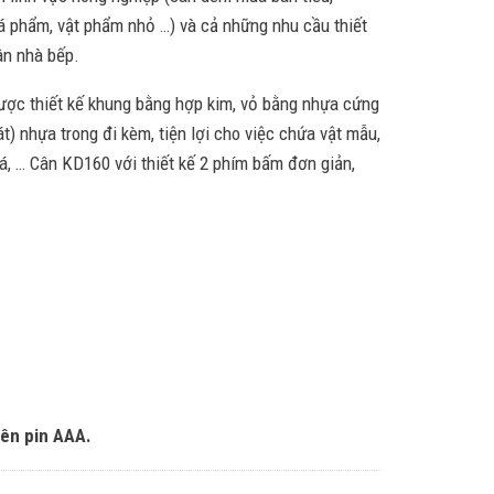
á phẩm, vật phẩm nhỏ …) và cả những nhu cầu thiết
ân nhà bếp.
ược thiết kế khung bằng hợp kim, vỏ bằng nhựa cứng
t) nhựa trong đi kèm, tiện lợi cho việc chứa vật mẫu,
á, … Cân KD160 với thiết kế 2 phím bấm đơn giản,
iên pin AAA.