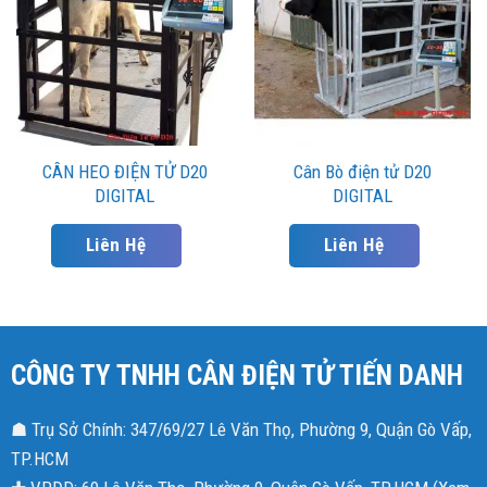
CÂN HEO ĐIỆN TỬ D20
Cân Bò điện tử D20
DIGITAL
DIGITAL
Liên Hệ
Liên Hệ
CÔNG TY TNHH CÂN ĐIỆN TỬ TIẾN DANH
☗ Trụ Sở Chính: 347/69/27 Lê Văn Thọ, Phường 9, Quận Gò Vấp,
TP.HCM