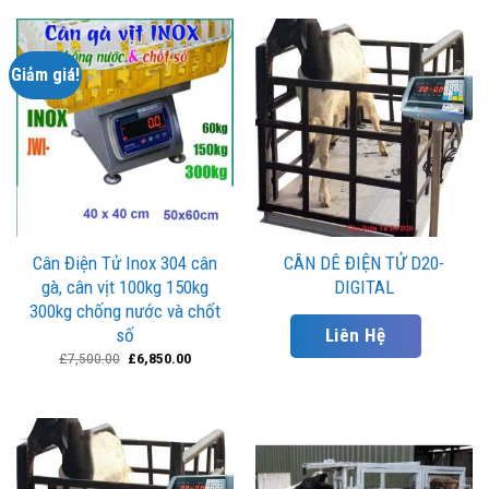
Giảm giá!
Cân Điện Tử Inox 304 cân
CÂN DÊ ĐIỆN TỬ D20-
gà, cân vịt 100kg 150kg
DIGITAL
300kg chống nước và chốt
số
Liên Hệ
£
7,500.00
£
6,850.00