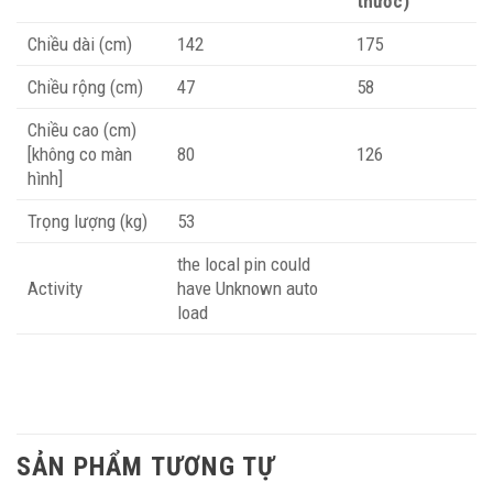
thước)
Chiều dài (cm)
142
175
Chiều rộng (cm)
47
58
Chiều cao (cm)
[không co màn
80
126
hình]
Trọng lượng (kg)
53
the local pin could
Activity
have Unknown auto
load
SẢN PHẨM TƯƠNG TỰ