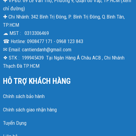
✚ VPĐD: 69 Lê Văn Thọ, Phường 9, Quận Gò Vấp, TP.HCM (
Xem
chỉ đường
)
✚ Chi Nhánh: 342 Bình Trị Đông, P. Bình Trị Đông, Q.Bình Tân,
TP.HCM
☁ MST : 0313306469
☎ Hotline: 0908477 171 - 0968 123 843
✉ Email: cantiendanh@gmail.com
❖ STK : 199945439 Tại Ngân Hàng Á Châu ACB , Chi Nhánh
Thạch Đà TP.HCM
HỖ TRỢ KHÁCH HÀNG
Chính sách bảo hành
Chính sách giao nhận hàng
Tuyển Dụng