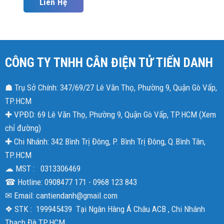
Liên Hệ
CÔNG TY TNHH CÂN ĐIỆN TỬ TIẾN DANH
☗ Trụ Sở Chính: 347/69/27 Lê Văn Thọ, Phường 9, Quận Gò Vấp,
TP.HCM
✚ VPĐD: 69 Lê Văn Thọ, Phường 9, Quận Gò Vấp, TP.HCM (
Xem
chỉ đường
)
✚ Chi Nhánh: 342 Bình Trị Đông, P. Bình Trị Đông, Q.Bình Tân,
TP.HCM
☁ MST : 0313306469
☎ Hotline: 0908477 171 - 0968 123 843
✉ Email: cantiendanh@gmail.com
❖ STK : 199945439 Tại Ngân Hàng Á Châu ACB , Chi Nhánh
Thạch Đà TP.HCM